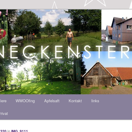
ern HOF
iere
WWOOfing
Apfelsaft
Kontakt
links
rivat
 320
in
IMG_9111