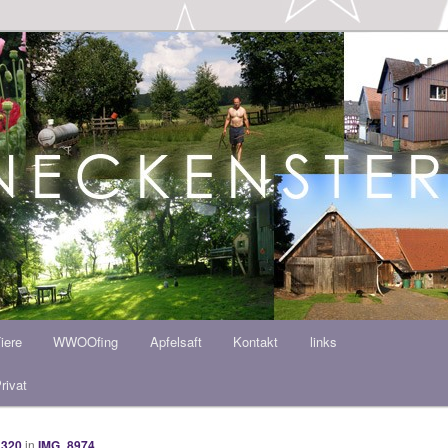
ern HOF
iere
WWOOfing
Apfelsaft
Kontakt
links
rivat
 320
in
IMG_8974