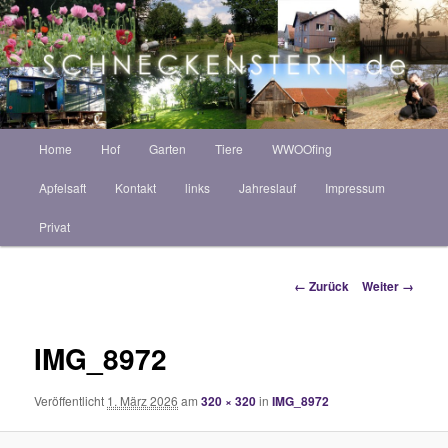
Zum
ZINT ANNEKATRIN
Inhalt
Such
wechseln
Schneckenstern HOF
Hauptmenü
Home
Hof
Garten
Tiere
WWOOfing
Apfelsaft
Kontakt
links
Jahreslauf
Impressum
Privat
Bilder-
← Zurück
Weiter →
Navigation
IMG_8972
Veröffentlicht
1. März 2026
am
320 × 320
in
IMG_8972