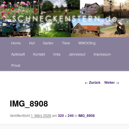
Zum
ZINT ANNEKATRIN
Inhalt
Such
wechseln
Schneckenstern HOF
Hauptmenü
Home
Hof
Garten
Tiere
WWOOfing
Apfelsaft
Kontakt
links
Jahreslauf
Impressum
Privat
Bilder-
← Zurück
Weiter →
Navigation
IMG_8908
Veröffentlicht
1. März 2026
am
320 × 240
in
IMG_8908