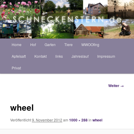
Zum
ZINT ANNEKATRIN
Inhalt
Such
wechseln
Schneckenstern HOF
Hauptmenü
Home
Hof
Garten
Tiere
WWOOfing
Apfelsaft
Kontakt
links
Jahreslauf
Impressum
Privat
Bilder-
Weiter →
Navigation
wheel
Veröffentlicht
9. November 2012
am
1000 × 288
in
wheel