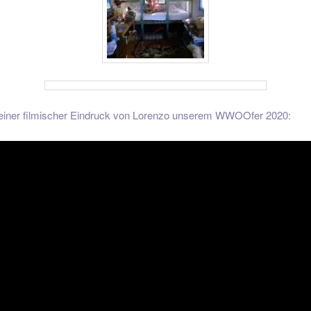
kleiner filmischer Eindruck von Lorenzo unserem WWOOfer 2020: