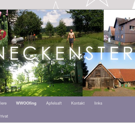
ern HOF
iere
WWOOfing
Apfelsaft
Kontakt
links
rivat