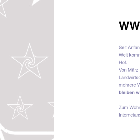
WW
Seit Anfa
Welt komme
Hof.
Von März b
Landwirtsc
mehrere W
bleiben w
Zum Wohne
Interneta