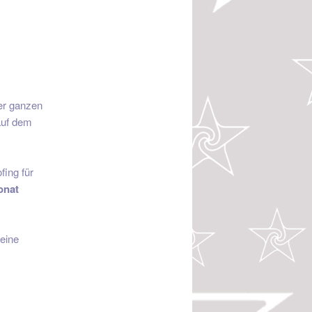
er ganzen
auf dem
fing für
onat
eine