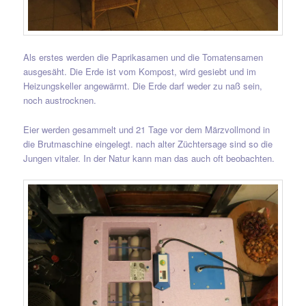
Als erstes werden die Paprikasamen und die Tomatensamen
ausgesäht. Die Erde ist vom Kompost, wird gesiebt und im
Heizungskeller angewärmt. Die Erde darf weder zu naß sein,
noch austrocknen.
Eier werden gesammelt und 21 Tage vor dem Märzvollmond in
die Brutmaschine eingelegt. nach alter Züchtersage sind so die
Jungen vitaler. In der Natur kann man das auch oft beobachten.