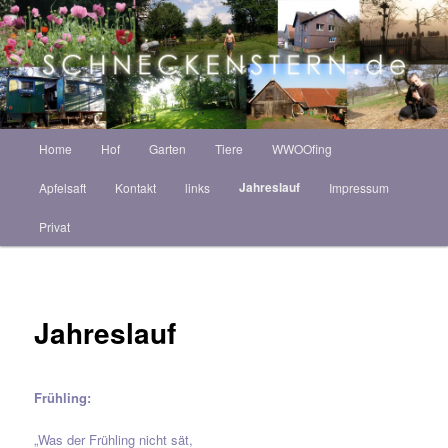
Zum
ZINT ANNEKATRIN
Inhalt
Such
wechseln
Schneckenstern HOF
Hauptmenü
Home
Hof
Garten
Tiere
WWOOfing
Jahreslauf
Apfelsaft
Kontakt
links
Impressum
Privat
Jahreslauf
Frühling:
„Was der Frühling nicht sät,