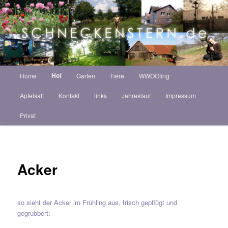
Zum
ZINT ANNEKATRIN
Inhalt
Such
wechseln
Schneckenstern HOF
Hauptmenü
Hof
Home
Garten
Tiere
WWOOfing
Apfelsaft
Kontakt
links
Jahreslauf
Impressum
Privat
Acker
so sieht der Acker im Frühling aus, frisch gepflügt und
gegrubbert: