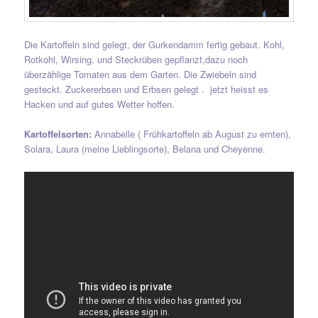
Die Kartoffeln sind gelegt, der Gurkendamm fertig gebaut. Kohl,
Rotkohl, Wirsing, und Steckrüben gepflanzt,dazu noch
überzählige Tomaten aus dem Garten. Die Zwiebeln sind
gesteckt. Zuckererbsen und Erbsen gelegt . jetzt heisst es
Hacken und auf gutes Wetter hoffen.
Kartoffelsorten:
Annabelle ( Frühkartoffeln ab August zu ernten),
Solara, Laura (meine Lieblingsorte), Belana und Cheyenne.