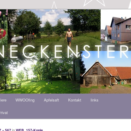
ern HOF
iere
WWOOfing
Apfelsaft
Kontakt
links
rivat
7 × 567
in
WEB_157-Kopie