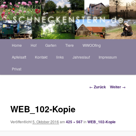
Zum
ZINT ANNEKATRIN
Inhalt
Such
wechseln
Schneckenstern HOF
Hauptmenü
Home
Hof
Garten
Tiere
WWOOfing
Apfelsaft
Kontakt
links
Jahreslauf
Impressum
Privat
Bilder-
← Zurück
Weiter →
Navigation
WEB_102-Kopie
Veröffentlicht
5. Oktober 2016
am
425 × 567
in
WEB_102-Kopie