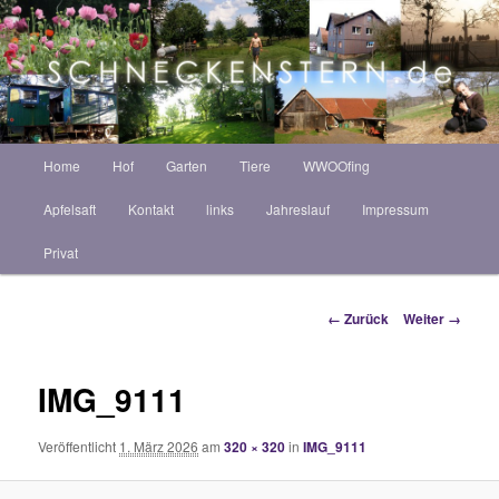
Zum
ZINT ANNEKATRIN
Inhalt
Such
wechseln
Schneckenstern HOF
Hauptmenü
Home
Hof
Garten
Tiere
WWOOfing
Apfelsaft
Kontakt
links
Jahreslauf
Impressum
Privat
Bilder-
← Zurück
Weiter →
Navigation
IMG_9111
Veröffentlicht
1. März 2026
am
320 × 320
in
IMG_9111