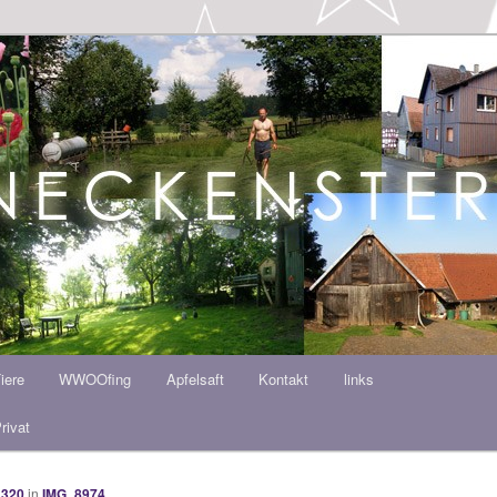
ern HOF
iere
WWOOfing
Apfelsaft
Kontakt
links
rivat
 320
in
IMG_8974