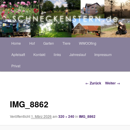
Zum
ZINT ANNEKATRIN
Inhalt
Such
wechseln
Schneckenstern HOF
Hauptmenü
Home
Hof
Garten
Tiere
WWOOfing
Apfelsaft
Kontakt
links
Jahreslauf
Impressum
Privat
Bilder-
← Zurück
Weiter →
Navigation
IMG_8862
Veröffentlicht
1. März 2026
am
320 × 240
in
IMG_8862