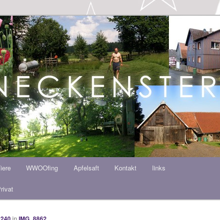
ern HOF
iere
WWOOfing
Apfelsaft
Kontakt
links
rivat
 240
in
IMG_8862