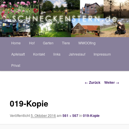
Zum
ZINT ANNEKATRIN
Inhalt
Such
wechseln
Schneckenstern HOF
Hauptmenü
Home
Hof
Garten
Tiere
WWOOfing
Apfelsaft
Kontakt
links
Jahreslauf
Impressum
Privat
Bilder-
← Zurück
Weiter →
Navigation
019-Kopie
Veröffentlicht
5. Oktober 2016
am
561 × 567
in
019-Kopie