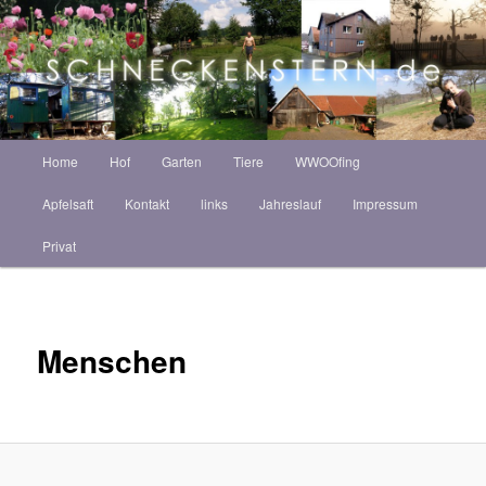
Zum
ZINT ANNEKATRIN
Inhalt
Such
wechseln
Schneckenstern HOF
Hauptmenü
Home
Hof
Garten
Tiere
WWOOfing
Apfelsaft
Kontakt
links
Jahreslauf
Impressum
Privat
Menschen