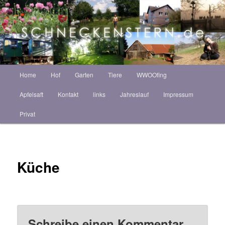
Zum
ZINT ANNEKATRIN
Inhalt
Such
wechseln
Schneckenstern HOF
Hauptmenü
Home
Hof
Garten
Tiere
WWOOfing
Apfelsaft
Kontakt
links
Jahreslauf
Impressum
Privat
Küche
Schreibe einen Kommentar